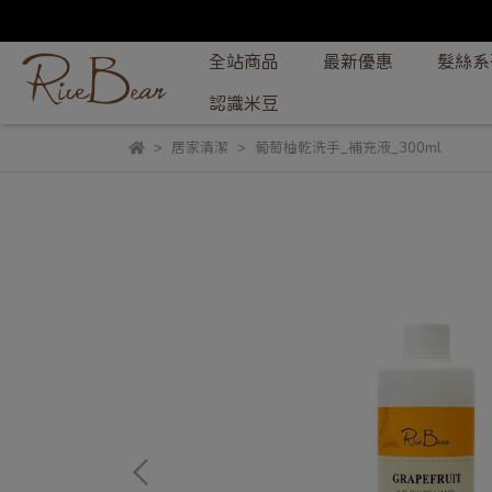
全站商品
最新優惠
髮絲系
認識米豆
居家清潔
葡萄柚乾洗手_補充液_300ml