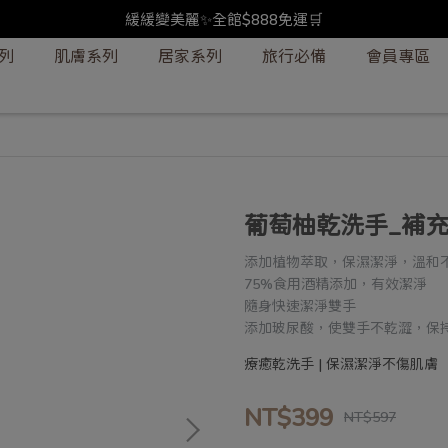
緩緩變美麗✨全館$888免運🛒
列
肌膚系列
居家系列
旅行必備
會員專區
葡萄柚乾洗手_補充液
添加植物萃取，保濕潔淨，溫和
75%食用酒精添加，有效潔淨
隨身快速潔淨雙手
添加玻尿酸，使雙手不乾澀，保
療癒乾洗手 | 保濕潔淨不傷肌膚
NT$399
NT$597