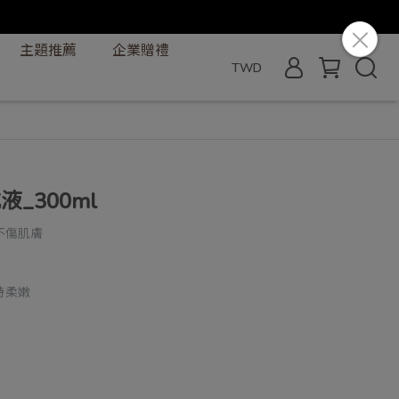
主題推薦
企業贈禮
TWD
_300ml
不傷肌膚
持柔嫩