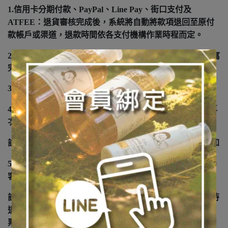
1.信用卡分期付款、PayPal、Line Pay、街口支付及
ATFEE：退貨審核完成後，系統將自動將款項退回至原付
款帳戶或渠道，退款時間依各支付機構作業時程而定。
2.虛擬ATM、超商代碼、貨到付款：請在在退貨申請時填寫
完整且正確的退款帳號資料。
3.退款完成通知方式：推播、信件
4.退款失敗通知方式：推播、信件，待提供完善資料後，再
次進行退款作業。
註：需於訂購時完成電子郵件資料填寫，才能收到信件通知
5.退貨退款流程如有問題，請洽商店客服提問或洽官方Line
客服。
註：
若您已取得紙本發票或已過營業稅期的發票電子檔，待
退貨完成後，客服人員會與您聯絡相關退貨事宜
例如：發
(
票處理或銷貨折讓
)