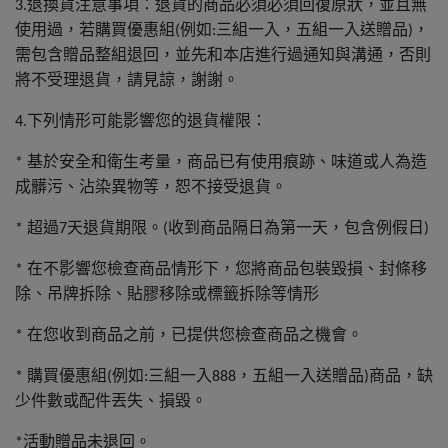
退換貨注意事項：退貨的商品必須必須回復原狀，並且無
3.
使用過，若購買優惠組
例如
三組一入，五組一入送贈品
，
(
:
)
需包含贈品整組退回，並先和本店進行過通知與溝通，否則
將不受理退貨，請見諒，謝謝。
下列情形可能影響您的退貨權限：
4.
基於安全和衛生考量，商品已有使用痕跡、味道或人為造
*
成髒污、沾染異物等，恕不接受退貨。
超過
天退貨期限。
收到商品隔日為第一天，包含例假日
*
7
(
)
在不影響您檢查商品情形下，您將商品包裝毀損、封條移
*
除、吊牌拆除、貼膠移除或標籤拆除等情形
在您收到商品之前，已提供您檢查商品之機會。
*
購買優惠組
例如
三組一入
，五組一入送贈品
商品，缺
*
(
:
888
)
少件數或配件丟失、損毀。
活動贈品未退回。
*