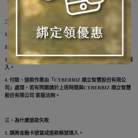
二、顯示退款完成但沒收到
請至
訂單查詢
訂單明細
退款資訊中，確認退款資訊。
1.
>
>
使用網銀
查詢較不準確，請刷摺確認款項明細。
2.
/ATM
請確認存摺是否有『 順立智慧股份有限公司 』之款項匯
3.
入。
付款、退款作業由「CYBERBIZ 順立智慧股份有限公
4.
司」處理，若有問題請於上班時間與
CYBERBIZ 順立智慧
股份有限公司
客服洽詢
。
三、為什麼退款失敗
誤將金融卡號當成退款帳號填入。
1.