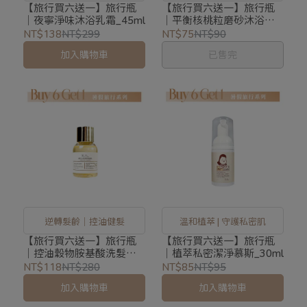
護鐘
+清潔
【旅行買六送一】旅行瓶
【旅行買六送一】旅行瓶
｜夜寧淨味沐浴乳霜_45ml
｜平衡核桃粒磨砂沐浴露
45mlX1
NT$138
NT$299
NT$75
NT$90
加入購物車
已售完
逆轉髮齡│控油健髮
溫和植萃 | 守護私密肌
【旅行買六送一】旅行瓶
【旅行買六送一】旅行瓶
｜控油穀物胺基酸洗髮精
｜植萃私密潔淨慕斯_30ml
_45ml
NT$118
NT$280
NT$85
NT$95
加入購物車
加入購物車