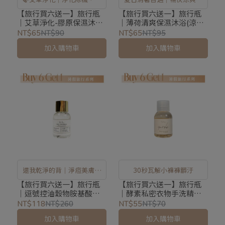
祥平安
保濕不滑膩
【旅行買六送一】旅行瓶
【旅行買六送一】旅行瓶
｜艾草淨化-膠原保濕沐浴
｜薄荷清爽保濕沐浴(涼
露_45ml（期間限定）
感)_45ml
NT$65
NT$90
NT$65
NT$95
加入購物車
加入購物車
還我乾淨的背｜淨痘美膚｜
30秒瓦解小褲褲髒汙
保濕控油｜
【旅行買六送一】旅行瓶
【旅行買六送一】旅行瓶
｜逗號控油穀物胺基酸沐
｜酵素私密衣物手洗精
浴露_45ml
_45ml
NT$118
NT$260
NT$55
NT$70
加入購物車
加入購物車