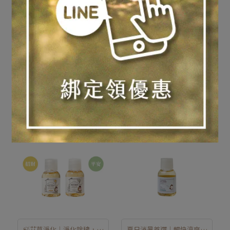
痘肌不來｜溫和保濕
🍃艾草淨化｜淨化除穢，吉
祥平安
【旅行買六送一】旅行瓶
【旅行買六送一】旅行瓶
｜穀物胺基酸洗面乳_10ml
｜艾草淨化-0%矽靈膠原
蛋白洗髮精_45ml（期間限
NT$108
NT$260
NT$65
NT$90
定）
加入購物車
加入購物車
🍃艾草淨化｜淨化除穢，吉
夏日消暑首選｜暢快涼爽｜