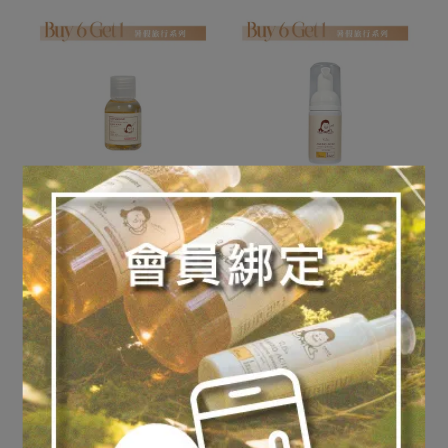
回購熱銷｜海洋膠原
卸除淡妝、空氣髒污、防曬
【旅行買六送一】旅行瓶
【旅行買六送一】旅行瓶
｜深度補水膠原沐浴露
｜無患子胺基酸卸洗兩用
45ml
慕斯_30ml
NT$55
NT$70
NT$75
NT$90
加入購物車
加入購物車