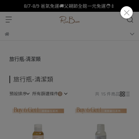
8/7-8/9 爸氣免運🚚父親節全館一元免運🧑‍🍼
旅行瓶-清潔類
旅行瓶-清潔類
預設排序
所有篩選條件
共 15 件商品