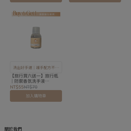
洗出好手運｜護手配方不乾
澀
【旅行買六送一】旅行瓶
｜防禦香氛洗手液
_45mlX1
NT$55
NT$70
加入購物車
關於我們