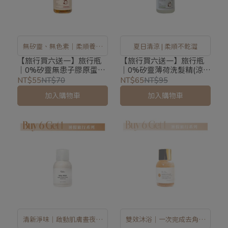
無矽靈、無色素│柔順養護
夏日清涼 | 柔順不乾澀
不乾澀
【旅行買六送一】旅行瓶
【旅行買六送一】旅行瓶
｜0%矽靈無患子膠原蛋白
｜0%矽靈薄荷洗髮精(涼
洗髮精 45ml
感)_45ml
NT$55
NT$70
NT$65
NT$95
加入購物車
加入購物車
清新淨味｜啟動肌膚晝夜修
雙效沐浴│一次完成去角質